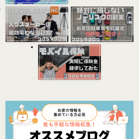
.
.
.