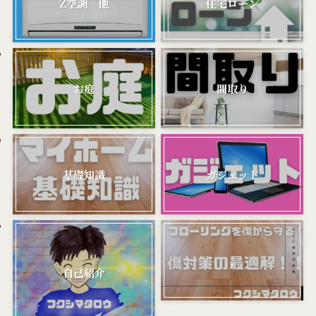
Z空調 他
住宅ローン
お庭
間取り
基礎知識
ガジェット
,
自己紹介