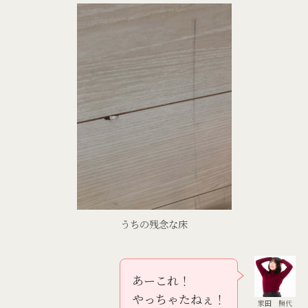
うちの残念な床
あーこれ！
やっちゃたねぇ！
家田 照代