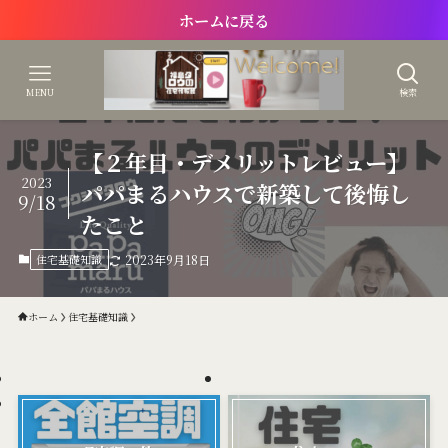
ホームに戻る
MENU
検索
【２年目・デメリットレビュー】
2023
パパまるハウスで新築して後悔し
9/18
たこと
住宅基礎知識
2023年9月18日
ホーム
住宅基礎知識
ホーム
サイトマップ