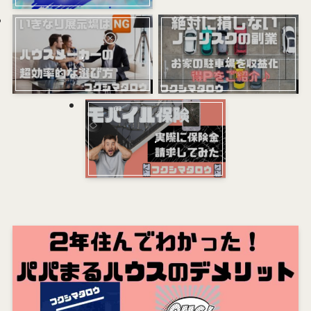
.
.
.