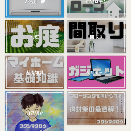
Z空調 他
住宅ローン
お庭
間取り
基礎知識
ガジェット
,
自己紹介